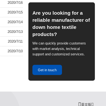
2020/7/16
Are you looking for a
2020/7/15
reliable manufacturer of
2020/7/14
down home textile
2020/7/13
products?
2020/7/11
We can quickly provide customers
with market analysis, technical
2020/7/10
support and customized services.
Get in touch
英文版