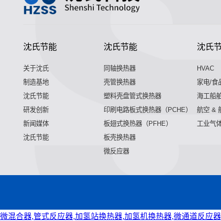
沈氏节能
沈氏节能
沈氏
关于沈氏
同轴换热器
HVAC
制造基地
壳管换热器
家电/食
沈氏节能
塑料壳盘管式换热器
海工船
研发创新
印刷电路板式换热器（PCHE）
航空 &
新闻媒体
板翅式换热器（PFHE）
工业气
沈氏节能
板壳换热器
微反应器
微混合器,管式反应器,加氢站换热器,加氢机换热器,微通道反应器