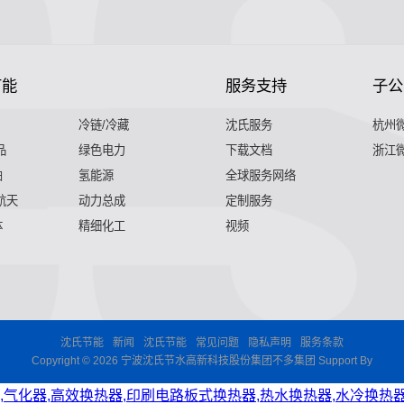
节能
服务支持
子公
冷链/冷藏
沈氏服务
杭州
品
绿色电力
下载文档
浙江
舶
氢能源
全球服务网络
 航天
动力总成
定制服务
体
精细化工
视频
沈氏节能
新闻
沈氏节能
常见问题
隐私声明
服务条款
Copyright © 2026 宁波沈氏节水高新科技股份集团不多集团 Support By
,气化器,高效换热器,印刷电路板式换热器,热水换热器,水冷换热器