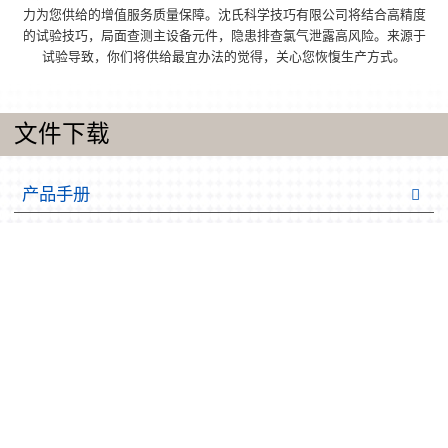
力为您供给的增值服务质量保障。沈氏科学技巧有限公司将结合高精度
的试验技巧，局面查测主设备元件，隐患排查氯气泄露高风险。来源于
试验导致，你们将供给最宜办法的觉得，关心您恢愎生产方式。
文件下载
产品手册
同轴钢套管/壳管管壳式换热器器货品样册
微安全通道板式换热器器產品样册