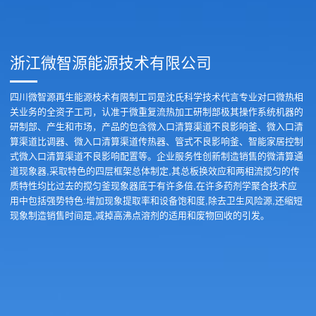
浙江微智源能源技术有限公司
四川微智源再生能源枝术有限制工司是沈氏科学技术代言专业对口微热相
关业务的全资子工司，认准于微重复流热加工研制部极其操作系统机器的
研制部、产生和市场，产品的包含微入口清算渠道不良影响釜、微入口清
算渠道比调器、微入口清算渠道传热器、管式不良影响釜、智能家居控制
式微入口清算渠道不良影响配置等。企业服务性创新制造销售的微清算通
道现象器,采取特色的四层框架总体制定,其总板换效应和两相流搅匀的传
质特性均比过去的搅匀釜现象器底于有许多倍,在许多药剂学聚合技术应
用中包括强势特色:增加现象提取率和设备饱和度,除去卫生风险源,还缩短
现象制造销售时间是,减掉高沸点溶剂的适用和废物回收的引发。