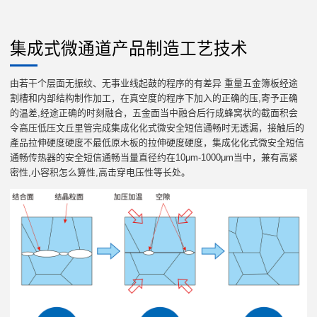
集成式微通道产品制造工艺技术
由若干个层面无振纹、无事业线起鼓的程序的有差异 重量五金簿板经途
割槽和内部结构制作加工，在真空度的程序下加入的正确的压,寄予正确
的温差,经途正确的时刻融合，五金面当中融合后行成蜂窝状的截面积会
令高压低压文丘里管完成集成化化式微安全短信通畅时无透漏，接触后的
產品拉伸硬度硬度不最低原木板的拉伸硬度硬度，集成化化式微安全短信
通畅传热器的安全短信通畅当量直径约在10μm-1000μm当中，兼有高紧
密性,小容积怎么算性,高击穿电压性等长处。