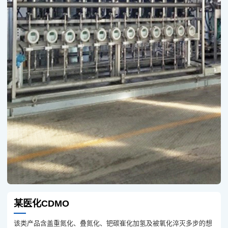
某医化CDMO
该类产品含盖重氮化、叠氮化、钯碳崔化加氢及被氧化淬灭多步的想